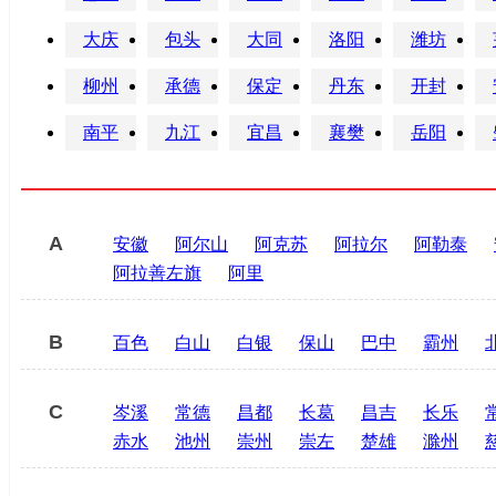
大庆
包头
大同
洛阳
潍坊
柳州
承德
保定
丹东
开封
南平
九江
宜昌
襄樊
岳阳
A
安徽
阿尔山
阿克苏
阿拉尔
阿勒泰
阿拉善左旗
阿里
B
百色
白山
白银
保山
巴中
霸州
C
岑溪
常德
昌都
长葛
昌吉
长乐
赤水
池州
崇州
崇左
楚雄
滁州