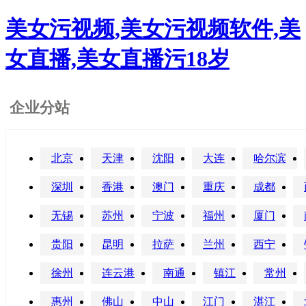
美女污视频,美女污视频软件,美
女直播,美女直播污18岁
企业分站
北京
天津
沈阳
大连
哈尔滨
深圳
香港
澳门
重庆
成都
无锡
苏州
宁波
福州
厦门
贵阳
昆明
拉萨
兰州
西宁
徐州
连云港
南通
镇江
常州
惠州
佛山
中山
江门
湛江