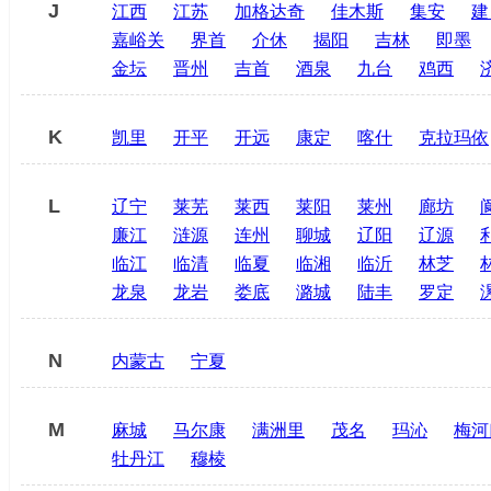
J
江西
江苏
加格达奇
佳木斯
集安
建
嘉峪关
界首
介休
揭阳
吉林
即墨
金坛
晋州
吉首
酒泉
九台
鸡西
K
凯里
开平
开远
康定
喀什
克拉玛依
L
辽宁
莱芜
莱西
莱阳
莱州
廊坊
廉江
涟源
连州
聊城
辽阳
辽源
临江
临清
临夏
临湘
临沂
林芝
龙泉
龙岩
娄底
潞城
陆丰
罗定
N
内蒙古
宁夏
M
麻城
马尔康
满洲里
茂名
玛沁
梅河
牡丹江
穆棱