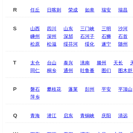
R
任丘
日喀则
荣成
如皋
瑞安
瑞昌
S
山西
四川
山东
三门峡
三明
沙河
嵊州
深州
深邡
石河子
石狮
石首
松原
松滋
绥芬河
绥化
遂宁
随州
T
太仓
台山
泰兴
洮南
滕州
天长
同仁
桐乡
通州
吐鲁番
图们
图木舒
P
磐石
攀枝花
蓬莱
彭州
平安
平顶山
萍乡
Q
青海
潜江
启东
青铜峡
庆阳
清远