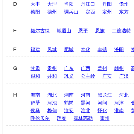
D
大丰
大理
当阳
丹江口
丹阳
儋州
德阳
德州
调兵山
定西
定州
东方
E
额尔古纳
峨眉山
恩平
恩施
二连浩特
F
福建
凤城
肥城
奉化
丰镇
汾阳
G
甘肃
贵州
广东
广西
盖州
赣州
跟和
共和
巩义
公主岭
广安
广汉
H
海南
湖北
湖南
河南
黑龙江
河北
鹤壁
河池
鹤岗
黑河
河间
河津
侯马
桦甸
淮安
淮北
怀化
淮南
呼伦贝尔
珲春
霍林郭勒
霍州