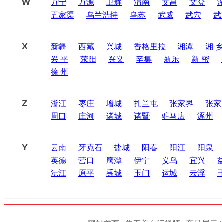
W
万宁
万源
卫辉
渭南
文昌
文登
五家渠
乌兰浩特
乌苏
武威
武穴
武
X
新疆
西藏
兴城
香格里拉
湘潭
湘 
兴 平
荥阳
兴义
辛集
新乐
新 密
徐 州
Z
浙江
枣庄
增城
扎兰屯
张家界
张家
周口
庄河
诸城
诸暨
驻马店
涿州
Y
云南
牙克石
盐城
阳春
阳江
阳泉
英德
营口
鹰潭
伊宁
义乌
宜兴
沅江
原平
禹城
玉门
运城
云浮